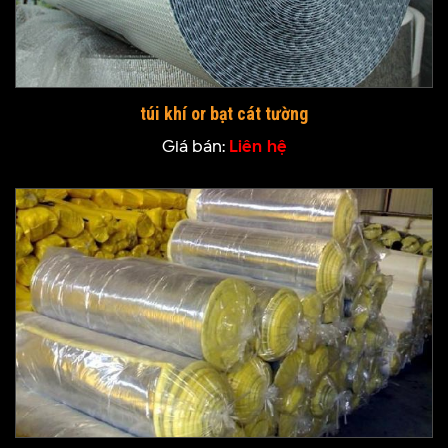
túi khí or bạt cát tường
Giá bán:
Liên hệ