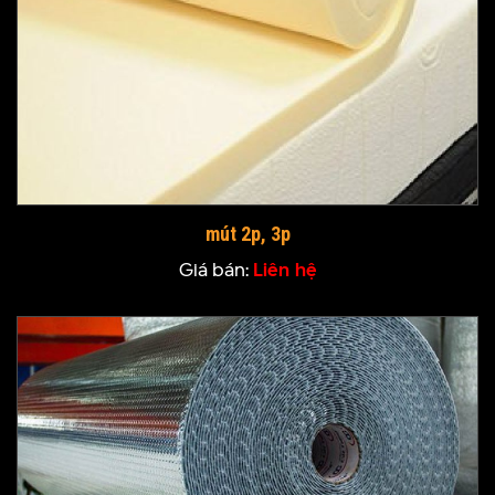
mút 2p, 3p
Giá bán:
Liên hệ