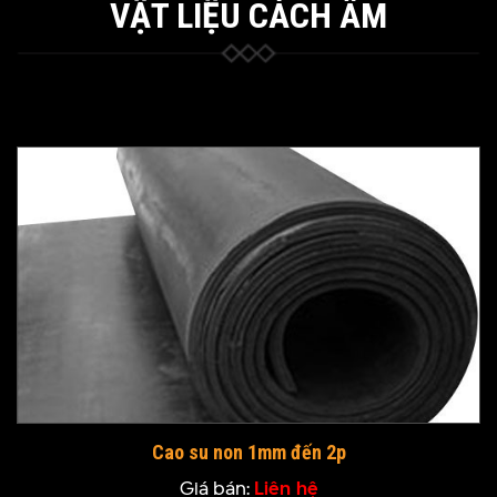
VẬT LIỆU CÁCH ÂM
Cao su non 1mm đến 2p
Giá bán:
Liên hệ