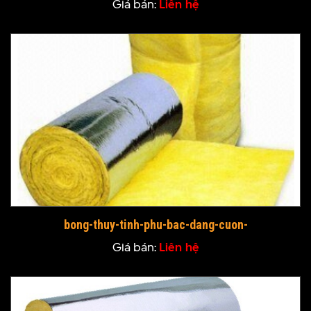
Giá bán:
Liên hệ
bong-thuy-tinh-phu-bac-dang-cuon-
Giá bán:
Liên hệ