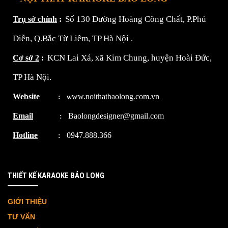
Số 130 Đường Hoàng Công Chất, P.Phú
Trụ sở chính
:
Diễn, Q.Bắc Từ Liêm, TP Hà Nội
.
KCN Lai Xá, xã Kim Chung, huyện Hoài Đức,
Cơ sở 2
:
TP Hà Nội.
Website
ww.noithatbaolong.com.vn
:
w
Email
Baolongdesigner@gmail.com
:
Hotline
0947.888.366
:
THIẾT KẾ KARAOKE BẢO LONG
GIỚI THIỆU
TƯ VẤN