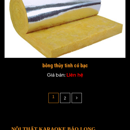
bông thủy tinh có bạc
Giá bán:
Liên hệ
1
2
NỘI THẤT KARAOKE BẢO LONG