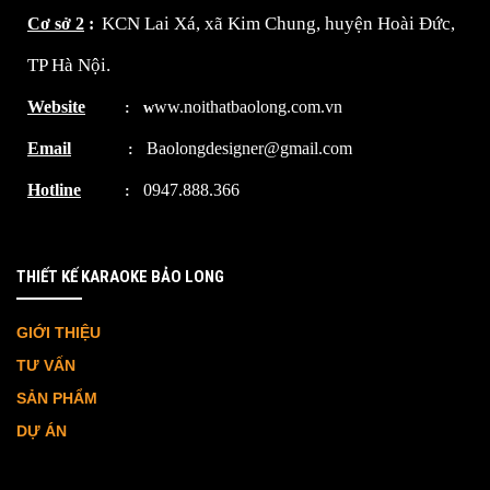
KCN Lai Xá, xã Kim Chung, huyện Hoài Đức,
Cơ sở 2
:
TP Hà Nội.
Website
ww.noithatbaolong.com.vn
:
w
Email
Baolongdesigner@gmail.com
:
Hotline
0947.888.366
:
THIẾT KẾ KARAOKE BẢO LONG
GIỚI THIỆU
TƯ VẤN
SẢN PHẨM
DỰ ÁN